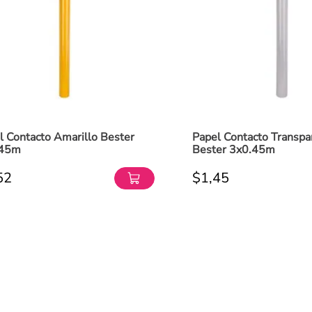
l Contacto Amarillo Bester
Papel Contacto Transpa
.45m
Bester 3x0.45m
52
$
1
,
45